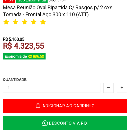
- 16%
Sob Encomenda
SKU:
3484
Mesa Reunião Oval Bipartida C/ Rasgos p/ 2 cxs
Tomada - Frontal Aço 300 x 110 (ATT)
R$ 5.160,05
R$ 4.323,55
Economia de
R$ 836,50
QUANTIDADE:
ADICIONAR AO CARRINHO
DESCONTO VIA PIX