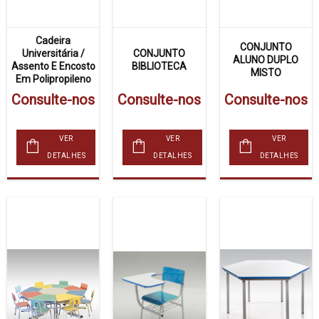
Cadeira
CONJUNTO
Universitária /
CONJUNTO
ALUNO DUPLO
Assento E Encosto
BIBLIOTECA
MISTO
Em Polipropileno
Consulte-nos
Consulte-nos
Consulte-nos
VER
VER
VER
DETALHES
DETALHES
DETALHES