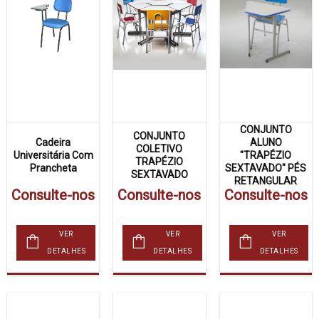
CONJUNTO
CONJUNTO
Cadeira
ALUNO
COLETIVO
Universitária Com
"TRAPÉZIO
TRAPÉZIO
Prancheta
SEXTAVADO" PÉS
SEXTAVADO
RETANGULAR
Consulte-nos
Consulte-nos
Consulte-nos
VER
VER
VER
DETALHES
DETALHES
DETALHES