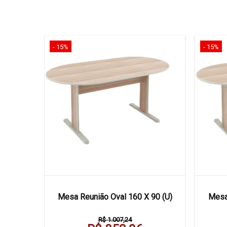
- 15%
- 15%
 Aço 160
Mesa Reunião Oval 160 X 90 (U)
Mesa
R$ 1.007,24