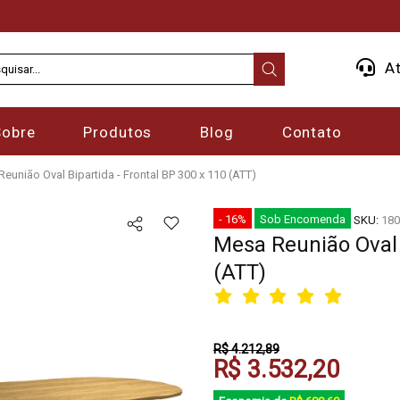
At
Sobre
Produtos
Blog
Contato
eunião Oval Bipartida - Frontal BP 300 x 110 (ATT)
- 16%
Sob Encomenda
SKU:
180
Mesa Reunião Oval 
(ATT)
R$ 4.212,89
R$ 3.532,20