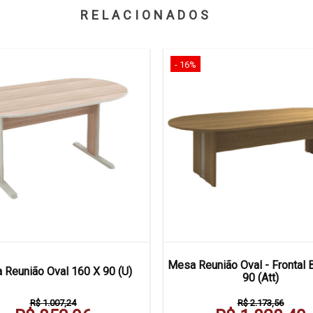
RELACIONADOS
- 16%
Mesa Reunião Oval - Frontal 
 Reunião Oval 160 X 90 (U)
90 (Att)
R$ 1.007,24
R$ 2.173,56