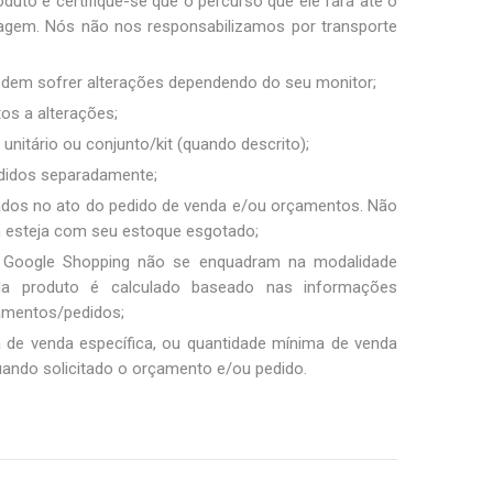
duto e certifique-se que o percurso que ele fará até o
sagem. Nós não nos responsabilizamos por transporte
podem sofrer alterações dependendo do seu monitor;
tos a alterações;
unitário ou conjunto/kit (quando descrito);
ndidos separadamente;
ados no ato do pedido de venda e/ou orçamentos. Não
m esteja com seu estoque esgotado;
 Google Shopping não se enquadram na modalidade
ada produto é calculado baseado nas informações
amentos/pedidos;
a de venda específica, ou quantidade mínima de venda
uando solicitado o orçamento e/ou pedido.