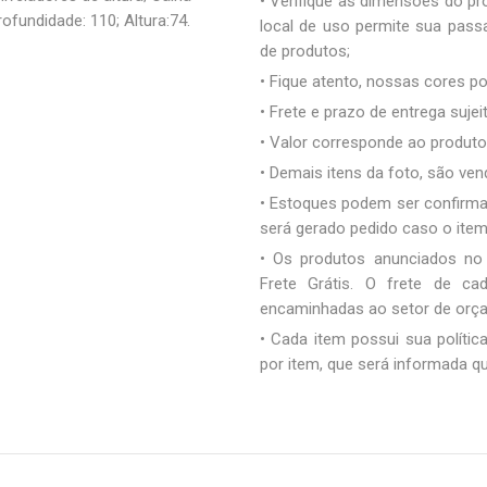
• Verifique as dimensões do pro
ofundidade: 110; Altura:74.
local de uso permite sua pas
de produtos;
• Fique atento, nossas cores 
• Frete e prazo de entrega sujei
• Valor corresponde ao produto 
• Demais itens da foto, são ve
• Estoques podem ser confirm
será gerado pedido caso o ite
• Os produtos anunciados no
Frete Grátis. O frete de c
encaminhadas ao setor de orç
• Cada item possui sua polític
por item, que será informada q