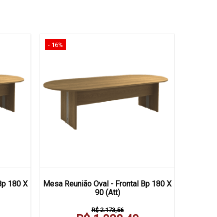
- 16%
- 16%
Bp 180 X
Mesa Reunião Oval - Frontal Bp 180 X
Mesa Reu
90 (Att)
R$ 2.173,56