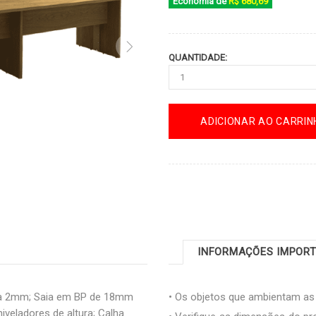
Economia de
R$ 680,69
QUANTIDADE:
ADICIONAR AO CARRIN
INFORMAÇÕES IMPOR
a 2mm; Saia em BP de 18mm
• Os objetos que ambientam a
veladores de altura; Calha