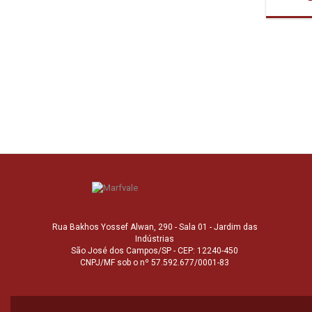
Rua Bakhos Yossef Alwan, 290 - Sala 01 - Jardim das
Indústrias
São José dos Campos/SP - CEP: 12240-450
CNPJ/MF sob o nº 57.592.677/0001-83