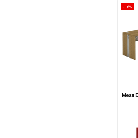
- 16%
Mesa De