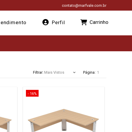
contato@marfvale.com.br
Carrinho
endimento
Perfil
Filtrar:
Página:
- 16%