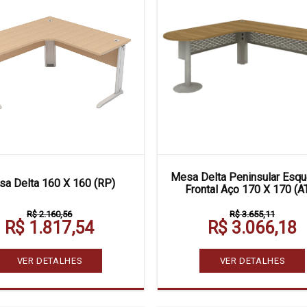
Mesa Delta Peninsular Esqu
a Delta 160 X 160 (RP)
Frontal Aço 170 X 170 (A
R$ 2.160,56
R$ 3.655,11
R$ 1.817,54
R$ 3.066,18
VER DETALHES
VER DETALHES