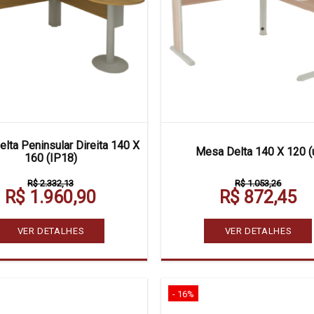
lta Peninsular Direita 140 X
Mesa Delta 140 X 120 (
160 (IP18)
R$ 2.332,13
R$ 1.053,26
R$ 1.960,90
R$ 872,45
VER DETALHES
VER DETALHES
- 16%