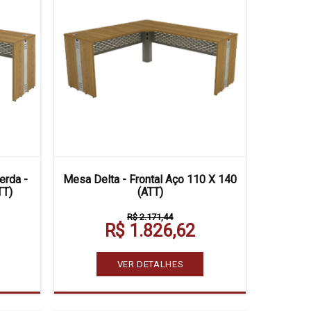
erda -
Mesa Delta - Frontal Aço 110 X 140
TT)
(ATT)
R$ 2.171,44
R$ 1.826,62
VER DETALHES