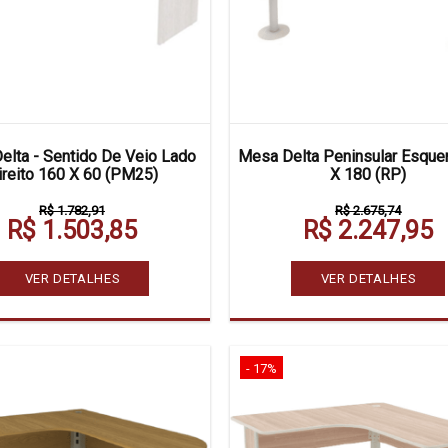
elta - Sentido De Veio Lado
Mesa Delta Peninsular Esque
ireito 160 X 60 (PM25)
X 180 (RP)
R$ 1.782,91
R$ 2.675,74
R$ 1.503,85
R$ 2.247,95
VER DETALHES
VER DETALHES
- 17%