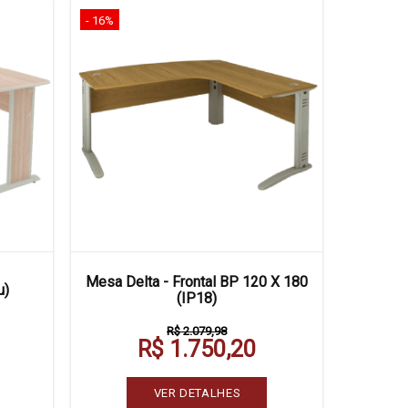
- 16%
Mesa Delta - Frontal BP 120 X 180
u)
(IP18)
R$ 2.079,98
R$ 1.750,20
VER DETALHES