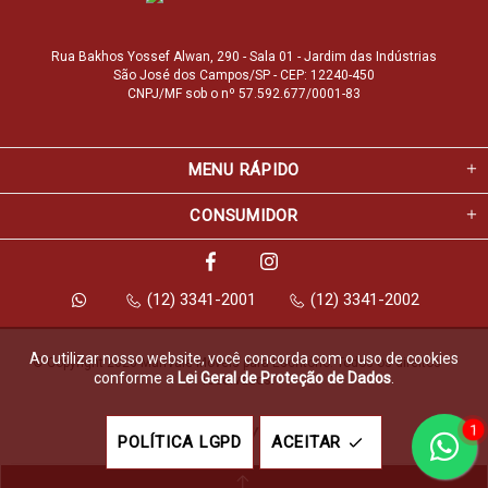
Rua Bakhos Yossef Alwan, 290 - Sala 01 - Jardim das Indústrias
São José dos Campos/SP - CEP: 12240-450
CNPJ/MF sob o nº 57.592.677/0001-83
MENU RÁPIDO
CONSUMIDOR
(12) 3341-2001
(12) 3341-2002
Ao utilizar nosso website, você concorda com o uso de cookies
© Copyright 2026 Marfvale Móveis para Escritório. Todos os direitos 
conforme a
Lei Geral de Proteção de Dados
.
reservados.
1
Feito com
pela
POLÍTICA LGPD
ACEITAR