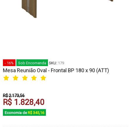
- 16%
Sob Encomenda
SKU:
179
Mesa Reunião Oval - Frontal BP 180 x 90 (ATT)
R$ 2.173,56
R$ 1.828,40
Economia de
R$ 345,16