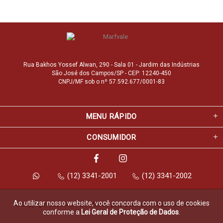
Rua Bakhos Yossef Alwan, 290 - Sala 01 - Jardim das Indústrias
São José dos Campos/SP - CEP: 12240-450
CNPJ/MF sob o nº 57.592.677/0001-83
MENU RÁPIDO
CONSUMIDOR
(12) 3341-2001
(12) 3341-2002
Ao utilizar nosso website, você concorda com o uso de cookies
© Copyright 2026 Marfvale Móveis para Escritório. Todos os direitos 
conforme a
Lei Geral de Proteção de Dados
.
reservados.