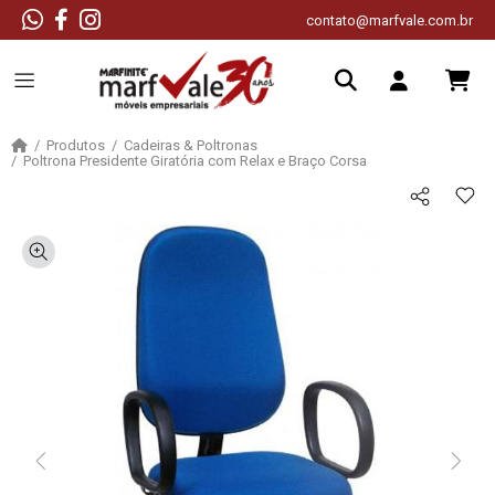
contato@marfvale.com.br
Produtos
Cadeiras & Poltronas
Poltrona Presidente Giratória com Relax e Braço Corsa