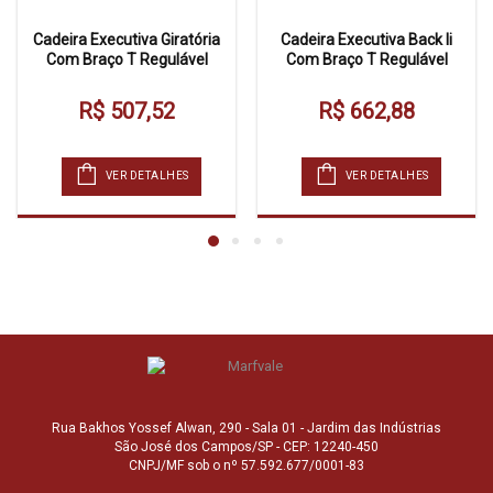
Cadeira Executiva Giratória
Cadeira Executiva Back Ii
Com Braço T Regulável
Com Braço T Regulável
R$ 507,52
R$ 662,88
VER DETALHES
VER DETALHES
Rua Bakhos Yossef Alwan, 290 - Sala 01 - Jardim das Indústrias
São José dos Campos/SP - CEP: 12240-450
CNPJ/MF sob o nº 57.592.677/0001-83