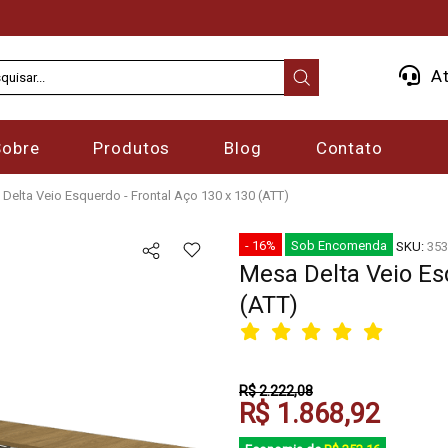
At
Sobre
Produtos
Blog
Contato
Delta Veio Esquerdo - Frontal Aço 130 x 130 (ATT)
- 16%
Sob Encomenda
SKU:
353
Mesa Delta Veio Es
(ATT)
R$ 2.222,08
R$ 1.868,92