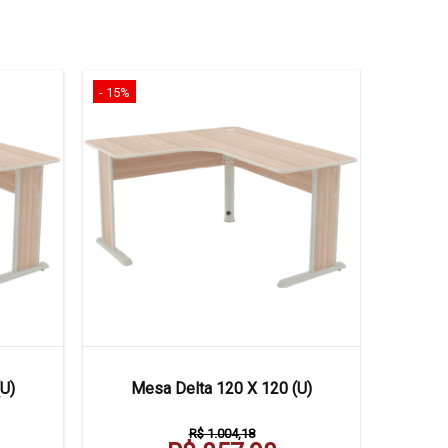
- 15%
- 16%
Mesa D
U)
Mesa Delta 120 X 120 (U)
R$ 1.004,18