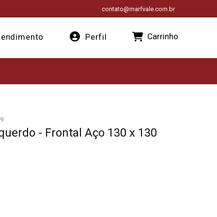
contato@marfvale.com.br
Carrinho
endimento
Perfil
9
querdo - Frontal Aço 130 x 130