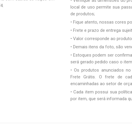
• Verifique as dimensões do pro
4.
local de uso permite sua pas
de produtos;
• Fique atento, nossas cores 
• Frete e prazo de entrega sujei
• Valor corresponde ao produto 
• Demais itens da foto, são ve
• Estoques podem ser confirm
será gerado pedido caso o ite
• Os produtos anunciados no
Frete Grátis. O frete de c
encaminhadas ao setor de orç
• Cada item possui sua polític
por item, que será informada q