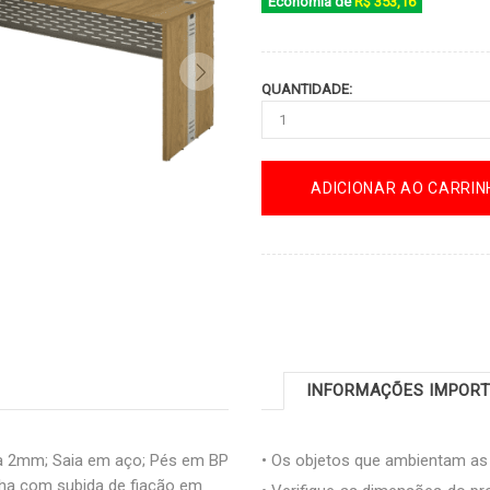
Economia de
R$ 353,16
QUANTIDADE:
ADICIONAR AO CARRIN
INFORMAÇÕES IMPOR
 2mm; Saia em aço; Pés em BP
• Os objetos que ambientam a
lha com subida de fiação em