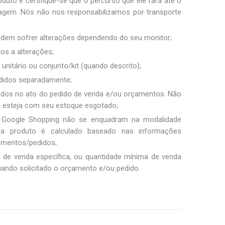
duto e certifique-se que o percurso que ele fará até o
sagem. Nós não nos responsabilizamos por transporte
podem sofrer alterações dependendo do seu monitor;
tos a alterações;
unitário ou conjunto/kit (quando descrito);
ndidos separadamente;
ados no ato do pedido de venda e/ou orçamentos. Não
m esteja com seu estoque esgotado;
 Google Shopping não se enquadram na modalidade
ada produto é calculado baseado nas informações
amentos/pedidos;
a de venda específica, ou quantidade mínima de venda
uando solicitado o orçamento e/ou pedido.