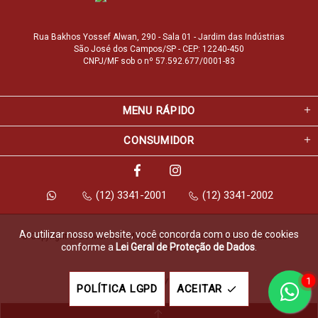
Rua Bakhos Yossef Alwan, 290 - Sala 01 - Jardim das Indústrias
São José dos Campos/SP - CEP: 12240-450
CNPJ/MF sob o nº 57.592.677/0001-83
MENU RÁPIDO
CONSUMIDOR
(12) 3341-2001
(12) 3341-2002
Ao utilizar nosso website, você concorda com o uso de cookies
© Copyright 2026 Marfvale Móveis para Escritório. Todos os direitos 
conforme a
Lei Geral de Proteção de Dados
.
reservados.
1
Feito com
pela
POLÍTICA LGPD
ACEITAR