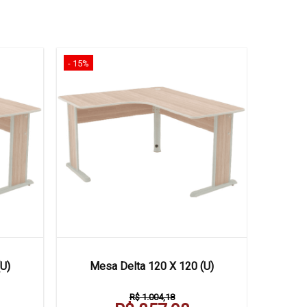
- 15%
- 16%
Mesa D
U)
Mesa Delta 120 X 120 (U)
R$ 1.004,18