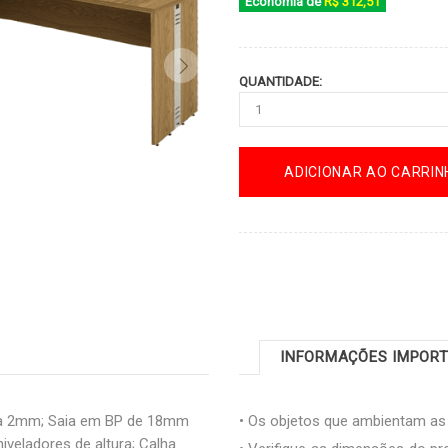
Economia de
R$ 312,51
QUANTIDADE:
ADICIONAR AO CARRIN
INFORMAÇÕES IMPOR
a 2mm; Saia em BP de 18mm
• Os objetos que ambientam a
veladores de altura; Calha