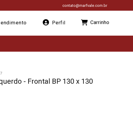
contato@marfvale.com.br
Carrinho
endimento
Perfil
7
querdo - Frontal BP 130 x 130