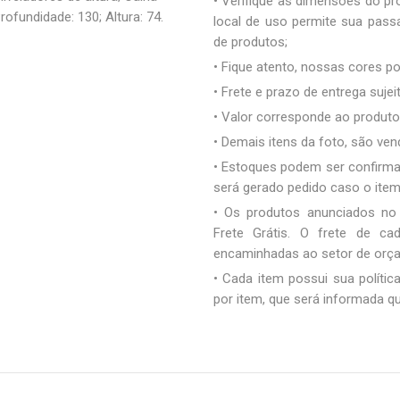
• Verifique as dimensões do pro
ofundidade: 130; Altura: 74.
local de uso permite sua pas
de produtos;
• Fique atento, nossas cores 
• Frete e prazo de entrega sujei
• Valor corresponde ao produto 
• Demais itens da foto, são ve
• Estoques podem ser confirm
será gerado pedido caso o ite
• Os produtos anunciados no
Frete Grátis. O frete de c
encaminhadas ao setor de orç
• Cada item possui sua polític
por item, que será informada q