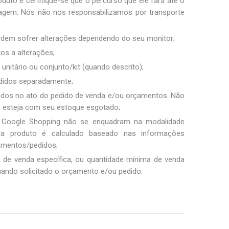
duto e certifique-se que o percurso que ele fará até o
sagem. Nós não nos responsabilizamos por transporte
podem sofrer alterações dependendo do seu monitor;
tos a alterações;
unitário ou conjunto/kit (quando descrito);
ndidos separadamente;
ados no ato do pedido de venda e/ou orçamentos. Não
m esteja com seu estoque esgotado;
 Google Shopping não se enquadram na modalidade
ada produto é calculado baseado nas informações
amentos/pedidos;
a de venda específica, ou quantidade mínima de venda
uando solicitado o orçamento e/ou pedido.