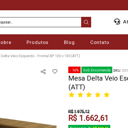
At
Sobre
Produtos
Blog
Contato
Delta Veio Esquerdo - Frontal BP 130 x 130 (ATT)
- 16%
Sob Encomenda
SKU:
351
Mesa Delta Veio Es
(ATT)
R$ 1.975,12
R$ 1.662,61