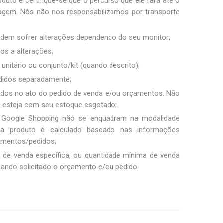
duto e certifique-se que o percurso que ele fará até o
sagem. Nós não nos responsabilizamos por transporte
podem sofrer alterações dependendo do seu monitor;
tos a alterações;
unitário ou conjunto/kit (quando descrito);
ndidos separadamente;
ados no ato do pedido de venda e/ou orçamentos. Não
m esteja com seu estoque esgotado;
 Google Shopping não se enquadram na modalidade
ada produto é calculado baseado nas informações
amentos/pedidos;
a de venda específica, ou quantidade mínima de venda
uando solicitado o orçamento e/ou pedido.