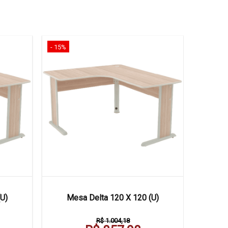
- 15%
- 16%
Mesa D
U)
Mesa Delta 120 X 120 (U)
R$ 1.004,18