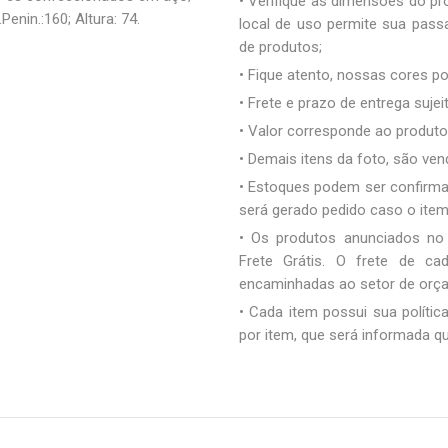
• Verifique as dimensões do pro
Penin.:160; Altura: 74.
local de uso permite sua pas
de produtos;
• Fique atento, nossas cores 
• Frete e prazo de entrega sujei
• Valor corresponde ao produto 
• Demais itens da foto, são ve
• Estoques podem ser confirm
será gerado pedido caso o ite
• Os produtos anunciados no
Frete Grátis. O frete de c
encaminhadas ao setor de orç
• Cada item possui sua polític
por item, que será informada q