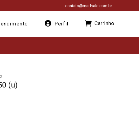
contato@marfvale.com.br
Carrinho
endimento
Perfil
2
50 (u)