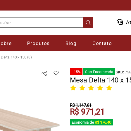
At
Sobre
Produtos
Blog
Contato
Delta 140 x 150 (u)
- 15%
Sob Encomenda
SKU:
756
Mesa Delta 140 x 1
R$ 1.147,61
R$ 971,21
Economia de
R$ 176,40