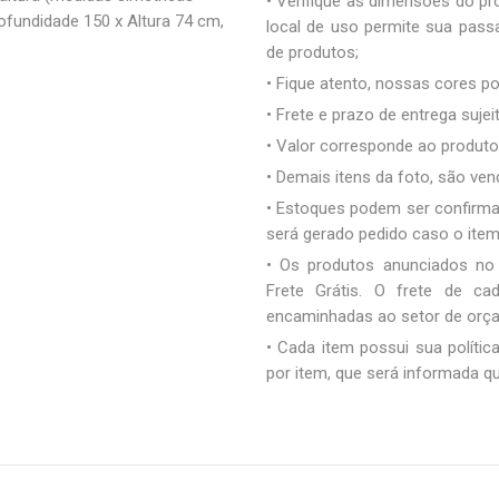
• Verifique as dimensões do pro
rofundidade 150 x Altura 74 cm,
local de uso permite sua pas
de produtos;
• Fique atento, nossas cores 
• Frete e prazo de entrega sujei
• Valor corresponde ao produto 
• Demais itens da foto, são ve
• Estoques podem ser confirm
será gerado pedido caso o ite
• Os produtos anunciados no
Frete Grátis. O frete de c
encaminhadas ao setor de orç
• Cada item possui sua polític
por item, que será informada q