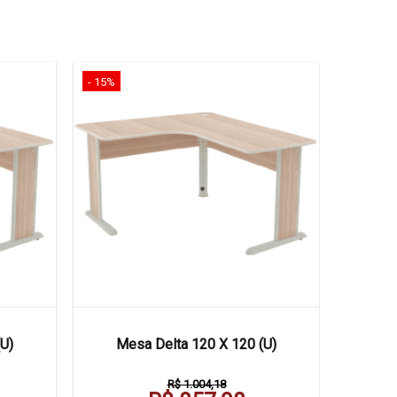
- 15%
- 16%
Mesa D
U)
Mesa Delta 120 X 120 (U)
R$ 1.004,18