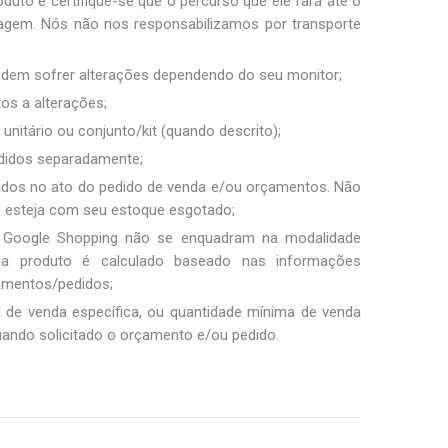
duto e certifique-se que o percurso que ele fará até o
sagem. Nós não nos responsabilizamos por transporte
podem sofrer alterações dependendo do seu monitor;
tos a alterações;
unitário ou conjunto/kit (quando descrito);
ndidos separadamente;
ados no ato do pedido de venda e/ou orçamentos. Não
m esteja com seu estoque esgotado;
 Google Shopping não se enquadram na modalidade
ada produto é calculado baseado nas informações
amentos/pedidos;
a de venda específica, ou quantidade mínima de venda
uando solicitado o orçamento e/ou pedido.