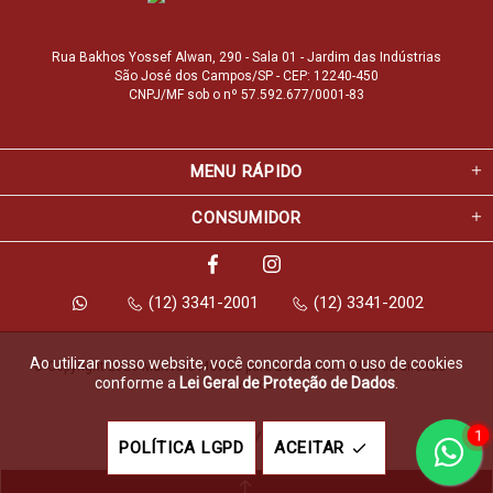
Rua Bakhos Yossef Alwan, 290 - Sala 01 - Jardim das Indústrias
São José dos Campos/SP - CEP: 12240-450
CNPJ/MF sob o nº 57.592.677/0001-83
MENU RÁPIDO
CONSUMIDOR
(12) 3341-2001
(12) 3341-2002
Ao utilizar nosso website, você concorda com o uso de cookies
© Copyright 2026 Marfvale Móveis para Escritório. Todos os direitos 
conforme a
Lei Geral de Proteção de Dados
.
reservados.
1
Feito com
pela
POLÍTICA LGPD
ACEITAR