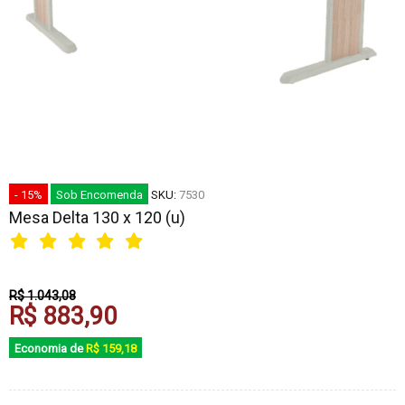
- 15%
Sob Encomenda
SKU:
7530
Mesa Delta 130 x 120 (u)
R$ 1.043,08
R$ 883,90
Economia de
R$ 159,18