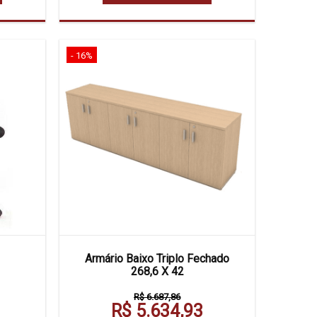
- 16%
Armário Baixo Triplo Fechado
268,6 X 42
R$ 6.687,86
R$ 5.634,93