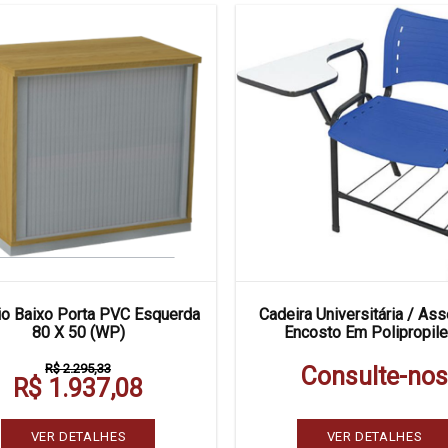
io Baixo Porta PVC Esquerda
Cadeira Universitária / Ass
80 X 50 (WP)
Encosto Em Polipropil
R$ 2.295,33
Consulte-nos
R$ 1.937,08
VER DETALHES
VER DETALHES