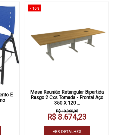
- 16%
Mesa Reunião Retangular Bipartida
ento E
Rasgo 2 Cxs Tomada - Frontal Aço
eno
350 X 120 ...
R$ 10.360,35
R$ 8.674,23
VER DETALHES