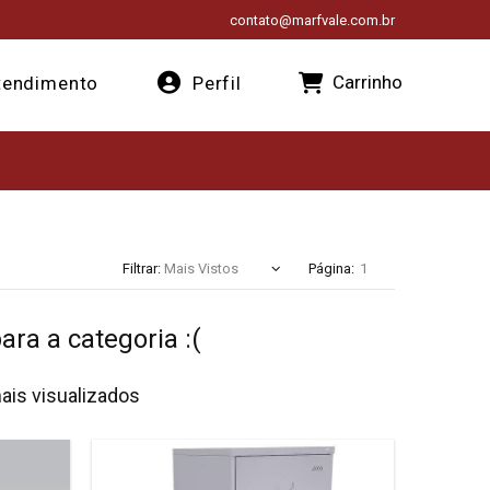
contato@marfvale.com.br
Carrinho
endimento
Perfil
Filtrar:
Página:
ra a categoria :(
ais visualizados