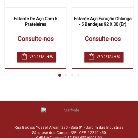
Estante De Aço Com 5
Estante Aço Furação Oblonga
Prateleiras
- 5 Bandejas 92 X 30 (Er)
Consulte-nos
Consulte-nos
VER DETALHES
VER DETALHES
Rua Bakhos Yossef Alwan, 290 - Sala 01 - Jardim das Indústrias
São José dos Campos/SP - CEP: 12240-450
CNPJ/MF sob o nº 57.592.677/0001-83