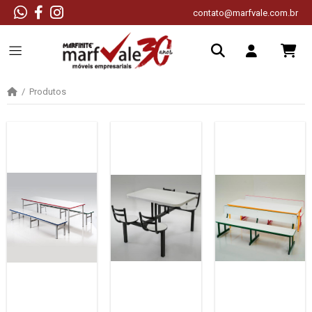
contato@marfvale.com.br
Produtos