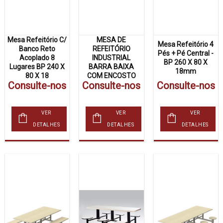
Mesa Refeitório C/
MESA DE
Mesa Refeitório 4
Banco Reto
REFEITÓRIO
Pés + Pé Central -
Acoplado 8
INDUSTRIAL
BP 260 X 80 X
Lugares BP 240 X
BARRA BAIXA
18mm
80 X 18
COM ENCOSTO
Consulte-nos
Consulte-nos
Consulte-nos
VER
VER
VER
DETALHES
DETALHES
DETALHES