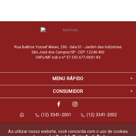
Rua Bakhos Yossef Alwan, 290 - Sala 01 - Jardim das Indústrias
São José dos Campos/SP - CEP: 12240-450
CNPJ/MF sob o nº 57.592.677/0001-83
MENU RÁPIDO
CONSUMIDOR
(12) 3341-2001
(12) 3341-2002
Ao utilizar nosso website, você concorda com o uso de cookies
© Copyright 2026 Marfvale Móveis para Escritório. Todos os direitos 