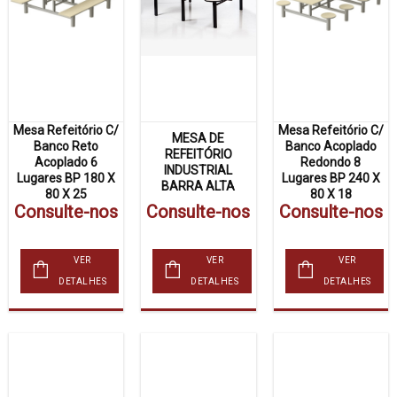
Mesa Refeitório C/
Mesa Refeitório C/
MESA DE
Banco Reto
Banco Acoplado
REFEITÓRIO
Acoplado 6
Redondo 8
INDUSTRIAL
Lugares BP 180 X
Lugares BP 240 X
BARRA ALTA
80 X 25
80 X 18
Consulte-nos
Consulte-nos
Consulte-nos
VER
VER
VER
DETALHES
DETALHES
DETALHES