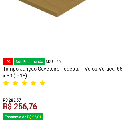
- 9%
Sob Encomenda
SKU:
420
Tampo Junção Gaveteiro Pedestal - Veios Vertical 68
x 30 (IP18)
R$ 283,57
R$ 256,76
Economia de
R$ 26,81