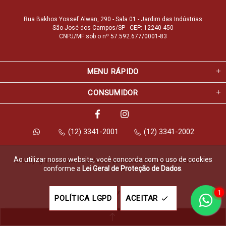
Rua Bakhos Yossef Alwan, 290 - Sala 01 - Jardim das Indústrias
São José dos Campos/SP - CEP: 12240-450
CNPJ/MF sob o nº 57.592.677/0001-83
MENU RÁPIDO
CONSUMIDOR
(12) 3341-2001
(12) 3341-2002
Ao utilizar nosso website, você concorda com o uso de cookies
© Copyright 2026 Marfvale Móveis para Escritório. Todos os direitos 
conforme a
Lei Geral de Proteção de Dados
.
reservados.
1
Feito com
pela
POLÍTICA LGPD
ACEITAR