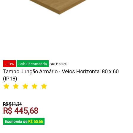
- 13%
Sob Encomenda
SKU:
5920
Tampo Junção Armário - Veios Horizontal 80 x 60
(IP18)
R$ 511,34
R$ 445,68
Economia de
R$ 65,66