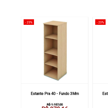
- 25%
- 23%
0 X 50
Estante Pra 40 - Fundo 3Mm
Est
R$ 1.157,00