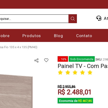
At
Sobre
Produtos
Blog
Contato
sa Fio 135 x 4 x 135 (PM40)
- 16%
Sob Encomenda
SKU:
298
Painel TV - Com Pa
R$ 2.955,86
R$ 2.488,01
Economia de
R$ 467,85