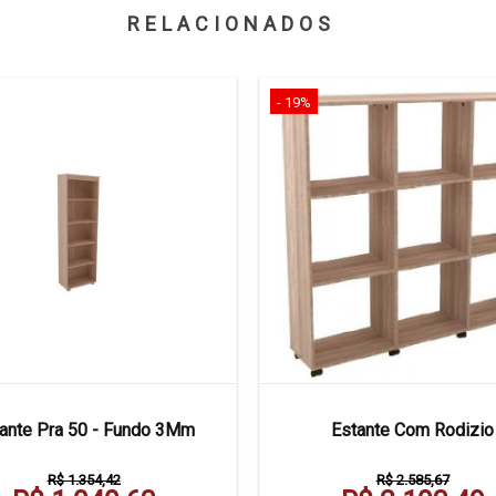
RELACIONADOS
- 19%
ante Pra 50 - Fundo 3Mm
Estante Com Rodizio
R$ 1.354,42
R$ 2.585,67