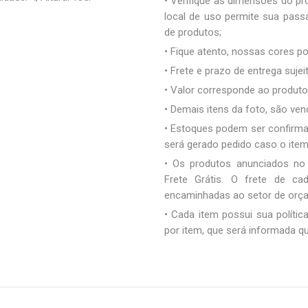
• Verifique as dimensões do pro
local de uso permite sua pas
de produtos;
• Fique atento, nossas cores 
• Frete e prazo de entrega sujei
• Valor corresponde ao produto 
• Demais itens da foto, são ve
• Estoques podem ser confirm
será gerado pedido caso o ite
• Os produtos anunciados no
Frete Grátis. O frete de c
encaminhadas ao setor de orç
• Cada item possui sua polític
por item, que será informada q