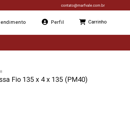
contato@marfvale.com.br
Carrinho
endimento
Perfil
8
ssa Fio 135 x 4 x 135 (PM40)