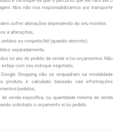
duto e certifique-se que o percurso que ele fará até o
sagem. Nós não nos responsabilizamos por transporte
podem sofrer alterações dependendo do seu monitor;
tos a alterações;
unitário ou conjunto/kit (quando descrito);
ndidos separadamente;
ados no ato do pedido de venda e/ou orçamentos. Não
m esteja com seu estoque esgotado;
 Google Shopping não se enquadram na modalidade
ada produto é calculado baseado nas informações
amentos/pedidos;
a de venda específica, ou quantidade mínima de venda
uando solicitado o orçamento e/ou pedido.