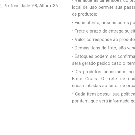
• Verifique as dimensões do pro
 Profundidade: 68; Altura: 36.
local de uso permite sua pas
de produtos;
• Fique atento, nossas cores 
• Frete e prazo de entrega sujei
• Valor corresponde ao produto 
• Demais itens da foto, são ve
• Estoques podem ser confirm
será gerado pedido caso o ite
• Os produtos anunciados no
Frete Grátis. O frete de c
encaminhadas ao setor de orç
• Cada item possui sua polític
por item, que será informada q