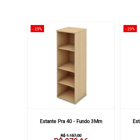
- 25%
- 23%
0 X 50
Estante Pra 40 - Fundo 3Mm
Est
R$ 1.157,00