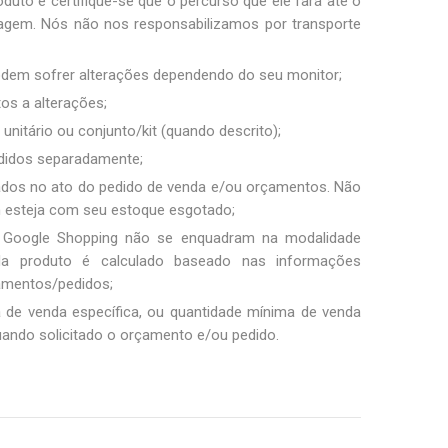
duto e certifique-se que o percurso que ele fará até o
sagem. Nós não nos responsabilizamos por transporte
podem sofrer alterações dependendo do seu monitor;
tos a alterações;
unitário ou conjunto/kit (quando descrito);
ndidos separadamente;
ados no ato do pedido de venda e/ou orçamentos. Não
m esteja com seu estoque esgotado;
 Google Shopping não se enquadram na modalidade
ada produto é calculado baseado nas informações
amentos/pedidos;
a de venda específica, ou quantidade mínima de venda
uando solicitado o orçamento e/ou pedido.