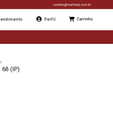
contato@marfvale.com.br
Carrinho
endimento
Perfil
6
 68 (IP)