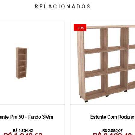
RELACIONADOS
- 19%
ante Pra 50 - Fundo 3Mm
Estante Com Rodizio
R$ 1.354,42
R$ 2.585,67