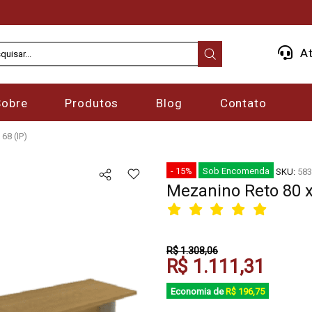
At
Sobre
Produtos
Blog
Contato
68 (IP)
- 15%
Sob Encomenda
SKU:
583
Mezanino Reto 80 x
R$ 1.308,06
R$ 1.111,31
Economia de
R$ 196,75