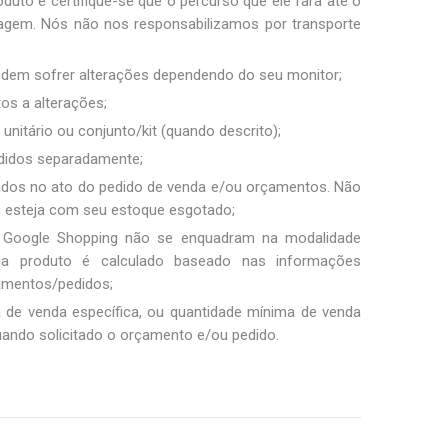
duto e certifique-se que o percurso que ele fará até o
sagem. Nós não nos responsabilizamos por transporte
podem sofrer alterações dependendo do seu monitor;
tos a alterações;
unitário ou conjunto/kit (quando descrito);
ndidos separadamente;
ados no ato do pedido de venda e/ou orçamentos. Não
m esteja com seu estoque esgotado;
 Google Shopping não se enquadram na modalidade
ada produto é calculado baseado nas informações
amentos/pedidos;
a de venda específica, ou quantidade mínima de venda
uando solicitado o orçamento e/ou pedido.