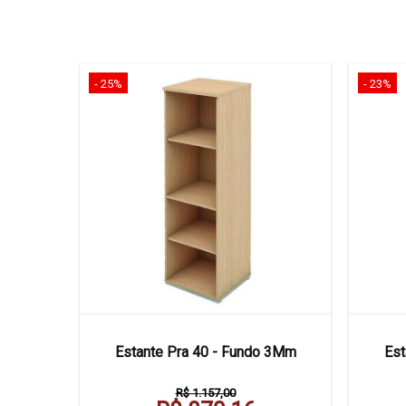
- 25%
- 23%
0 X 50
Estante Pra 40 - Fundo 3Mm
Est
R$ 1.157,00