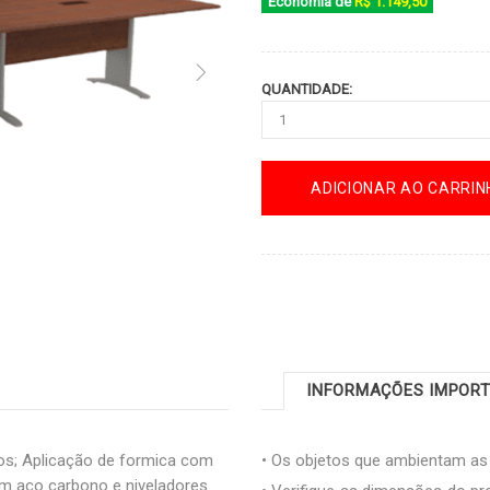
Economia de
R$ 1.149,50
QUANTIDADE:
ADICIONAR AO CARRIN
INFORMAÇÕES IMPOR
s; Aplicação de formica com
• Os objetos que ambientam a
em aço carbono e niveladores