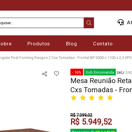
At
Sobre
Produtos
Blog
Contato
gular Post Forming Rasgos 2 Cxs Tomadas - Frontal BP 3000 x 1100 x 2,5 (IP2
- 16%
Sob Encomenda
SKU:
295
Mesa Reunião Reta
Cxs Tomadas - Front
R$ 7.099,02
R$ 5.949,52