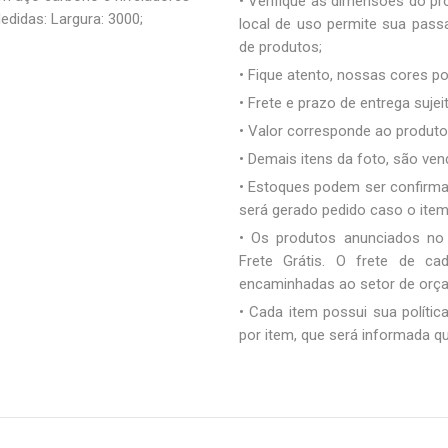
• Verifique as dimensões do pro
edidas: Largura: 3000;
local de uso permite sua pas
de produtos;
• Fique atento, nossas cores 
• Frete e prazo de entrega sujei
• Valor corresponde ao produto 
• Demais itens da foto, são ve
• Estoques podem ser confirm
será gerado pedido caso o ite
• Os produtos anunciados no
Frete Grátis. O frete de c
encaminhadas ao setor de orç
• Cada item possui sua polític
por item, que será informada q