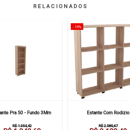
RELACIONADOS
- 19%
ante Pra 50 - Fundo 3Mm
Estante Com Rodizio
R$ 1.354,42
R$ 2.585,67