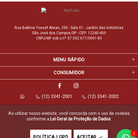
Rua Bakhos Yossef Alwan, 290 - Sala 01 - Jardim das Indústrias
São José dos Campos/SP - CEP: 12240-450
CNPJ/MF sob o nº 57.592.677/0001-83
MENU RÁPIDO
CONSUMIDOR
(12) 3341-2001
(12) 3341-2002
Ao utilizar nosso website, você concorda com o uso de cookies
© Copyright 2026 Marfvale Móveis para Escritório. Todos os direitos 
conforme a
Lei Geral de Proteção de Dados
.
reservados.
1
Feito com
pela
POLÍTICA LGPD
ACEITAR