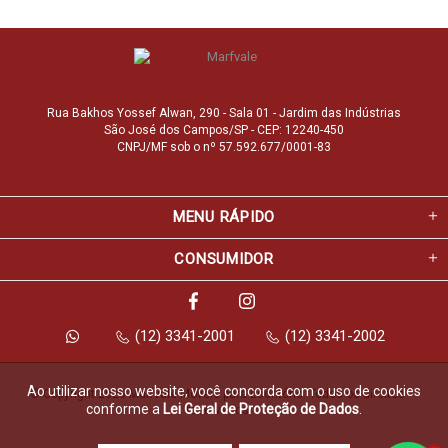
Rua Bakhos Yossef Alwan, 290 - Sala 01 - Jardim das Indústrias
São José dos Campos/SP - CEP: 12240-450
CNPJ/MF sob o nº 57.592.677/0001-83
MENU RÁPIDO
CONSUMIDOR
(12) 3341-2001
(12) 3341-2002
Ao utilizar nosso website, você concorda com o uso de cookies
© Copyright 2026 Marfvale Móveis para Escritório. Todos os direitos 
conforme a
Lei Geral de Proteção de Dados
.
reservados.