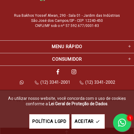
Rua Bakhos Yossef Alwan, 290 - Sala 01 - Jardim das Indústrias
São José dos Campos/SP - CEP: 12240-450
CNPJ/MF sob o nº 57.592.677/0001-83
MENU RÁPIDO
CONSUMIDOR
(12) 3341-2001
(12) 3341-2002
Ao utilizar nosso website, você concorda com o uso de cookies
© Copyright 2026 Marfvale Móveis para Escritório. Todos os direitos 
conforme a
Lei Geral de Proteção de Dados
.
reservados.
1
Feito com
pela
POLÍTICA LGPD
ACEITAR