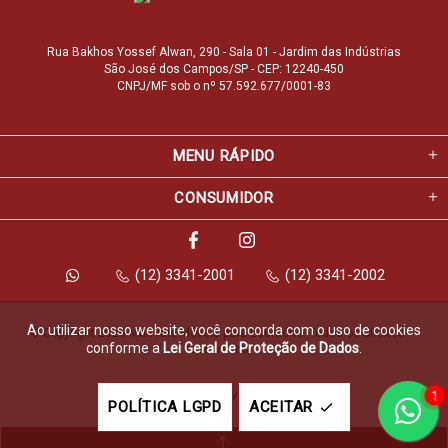
Rua Bakhos Yossef Alwan, 290 - Sala 01 - Jardim das Indústrias
São José dos Campos/SP - CEP: 12240-450
CNPJ/MF sob o nº 57.592.677/0001-83
MENU RÁPIDO
CONSUMIDOR
(12) 3341-2001
(12) 3341-2002
Ao utilizar nosso website, você concorda com o uso de cookies
© Copyright 2026 Marfvale Móveis para Escritório. Todos os direitos 
conforme a
Lei Geral de Proteção de Dados
.
reservados.
1
Feito com
pela
POLÍTICA LGPD
ACEITAR