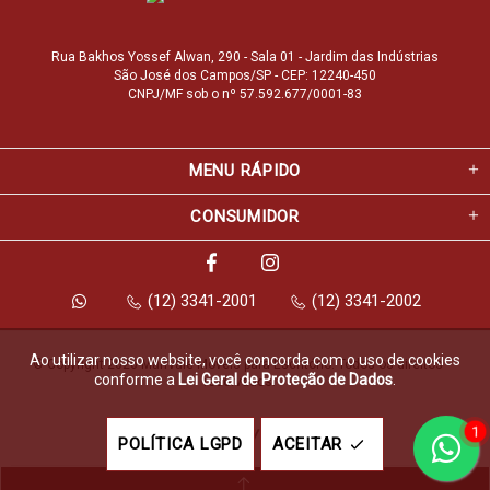
Rua Bakhos Yossef Alwan, 290 - Sala 01 - Jardim das Indústrias
São José dos Campos/SP - CEP: 12240-450
CNPJ/MF sob o nº 57.592.677/0001-83
MENU RÁPIDO
CONSUMIDOR
(12) 3341-2001
(12) 3341-2002
Ao utilizar nosso website, você concorda com o uso de cookies
© Copyright 2026 Marfvale Móveis para Escritório. Todos os direitos 
conforme a
Lei Geral de Proteção de Dados
.
reservados.
1
Feito com
pela
POLÍTICA LGPD
ACEITAR