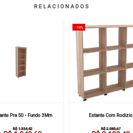
RELACIONADOS
- 19%
ante Pra 50 - Fundo 3Mm
Estante Com Rodizio
R$ 1.354,42
R$ 2.585,67