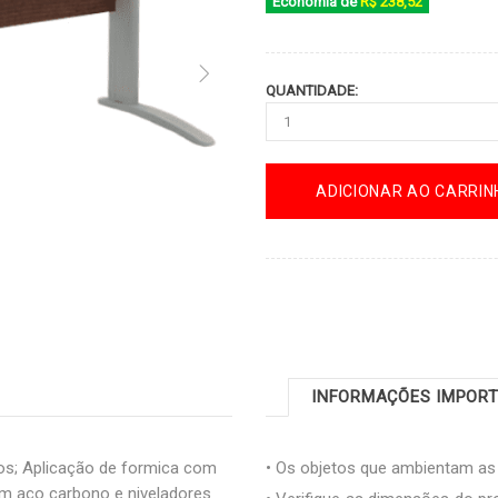
Economia de
R$ 238,52
QUANTIDADE:
ADICIONAR AO CARRIN
INFORMAÇÕES IMPOR
s; Aplicação de formica com
• Os objetos que ambientam a
em aço carbono e niveladores