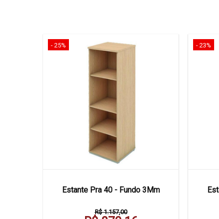
- 25%
- 23%
0 X 50
Estante Pra 40 - Fundo 3Mm
Est
R$ 1.157,00