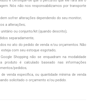
duto e certifique-se que o percurso que ele fará até o
sagem. Nós não nos responsabilizamos por transporte
podem sofrer alterações dependendo do seu monitor;
tos a alterações;
unitário ou conjunto/kit (quando descrito);
ndidos separadamente;
ados no ato do pedido de venda e/ou orçamentos. Não
m esteja com seu estoque esgotado;
 Google Shopping não se enquadram na modalidade
ada produto é calculado baseado nas informações
amentos/pedidos;
a de venda específica, ou quantidade mínima de venda
uando solicitado o orçamento e/ou pedido.