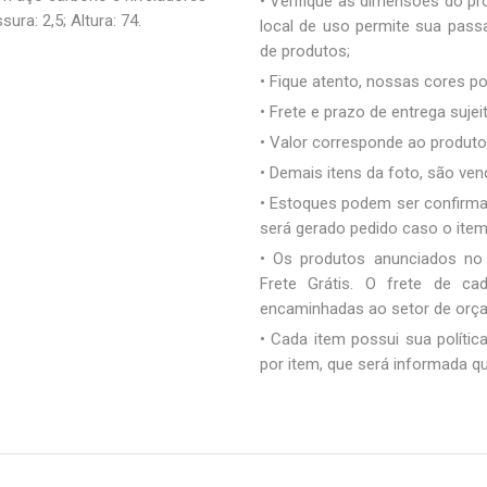
• Verifique as dimensões do pro
ura: 2,5; Altura: 74.
local de uso permite sua pas
de produtos;
• Fique atento, nossas cores 
• Frete e prazo de entrega sujei
• Valor corresponde ao produto 
• Demais itens da foto, são ve
• Estoques podem ser confirm
será gerado pedido caso o ite
• Os produtos anunciados no
Frete Grátis. O frete de c
encaminhadas ao setor de orç
• Cada item possui sua polític
por item, que será informada q