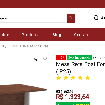
At
Sobre
Produtos
Blog
Contato
ing - Frontal BP 80 x 60 x 2,5 (IP25)
- 15%
Sob Encomenda
SKU:
287
Mesa Reta Post Form
(IP25)
R$ 1.562,16
R$ 1.323,64