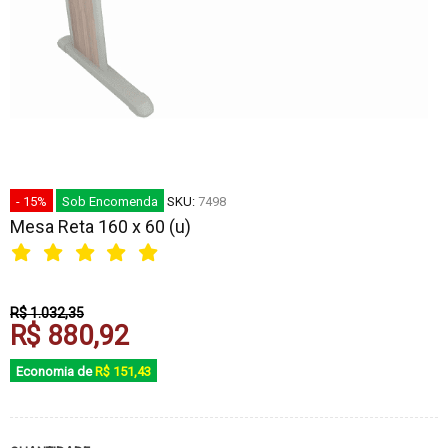
- 15%
Sob Encomenda
SKU:
7498
Mesa Reta 160 x 60 (u)
R$ 1.032,35
R$ 880,92
Economia de
R$ 151,43