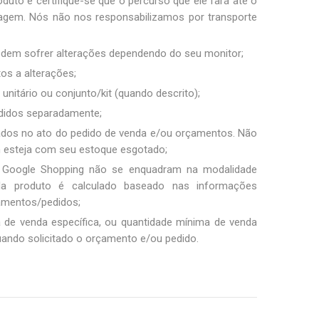
duto e certifique-se que o percurso que ele fará até o
sagem. Nós não nos responsabilizamos por transporte
podem sofrer alterações dependendo do seu monitor;
tos a alterações;
unitário ou conjunto/kit (quando descrito);
ndidos separadamente;
ados no ato do pedido de venda e/ou orçamentos. Não
m esteja com seu estoque esgotado;
 Google Shopping não se enquadram na modalidade
ada produto é calculado baseado nas informações
amentos/pedidos;
a de venda específica, ou quantidade mínima de venda
uando solicitado o orçamento e/ou pedido.