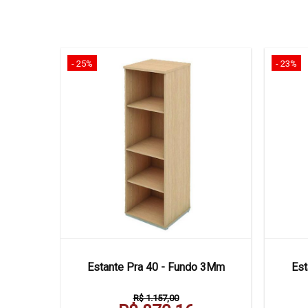
- 25%
- 23%
0 X 50
Estante Pra 40 - Fundo 3Mm
Est
R$ 1.157,00