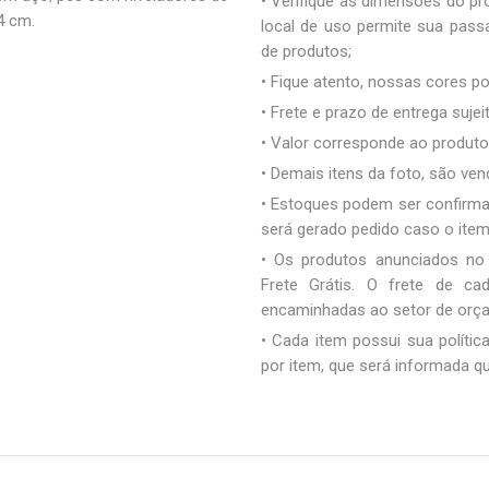
• Verifique as dimensões do pro
4 cm.
local de uso permite sua pas
de produtos;
• Fique atento, nossas cores 
• Frete e prazo de entrega sujei
• Valor corresponde ao produto 
• Demais itens da foto, são ve
• Estoques podem ser confirm
será gerado pedido caso o ite
• Os produtos anunciados no
Frete Grátis. O frete de c
encaminhadas ao setor de orç
• Cada item possui sua polític
por item, que será informada q