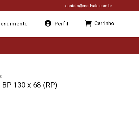
contato@marfvale.com.br
Carrinho
endimento
Perfil
0
 BP 130 x 68 (RP)