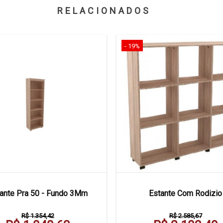
RELACIONADOS
- 19%
ante Pra 50 - Fundo 3Mm
Estante Com Rodizio
R$ 1.354,42
R$ 2.585,67