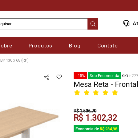
At
Sobre
Produtos
Blog
Contato
 BP 130 x 68 (RP)
- 15%
Sob Encomenda
SKU:
777
Mesa Reta - Frontal
R$ 1.536,70
R$ 1.302,32
Economia de
R$ 234,38