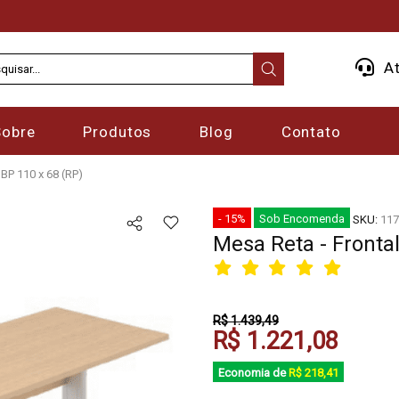
At
Sobre
Produtos
Blog
Contato
 BP 110 x 68 (RP)
- 15%
Sob Encomenda
SKU:
117
Mesa Reta - Frontal
R$ 1.439,49
R$ 1.221,08
Economia de
R$ 218,41