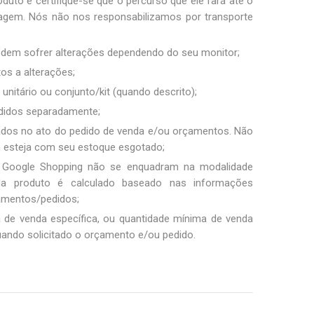
duto e certifique-se que o percurso que ele fará até o
sagem. Nós não nos responsabilizamos por transporte
podem sofrer alterações dependendo do seu monitor;
tos a alterações;
unitário ou conjunto/kit (quando descrito);
ndidos separadamente;
ados no ato do pedido de venda e/ou orçamentos. Não
m esteja com seu estoque esgotado;
 Google Shopping não se enquadram na modalidade
ada produto é calculado baseado nas informações
amentos/pedidos;
a de venda específica, ou quantidade mínima de venda
uando solicitado o orçamento e/ou pedido.