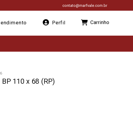
contato@marfvale.com.br
Carrinho
endimento
Perfil
6
 BP 110 x 68 (RP)