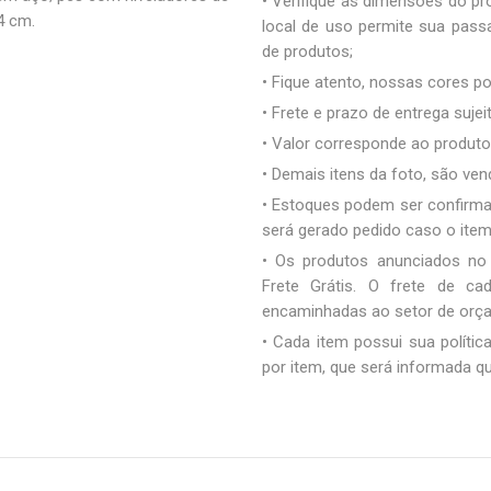
• Verifique as dimensões do pro
4 cm.
local de uso permite sua pas
de produtos;
• Fique atento, nossas cores 
• Frete e prazo de entrega sujei
• Valor corresponde ao produto 
• Demais itens da foto, são ve
• Estoques podem ser confirm
será gerado pedido caso o ite
• Os produtos anunciados no
Frete Grátis. O frete de c
encaminhadas ao setor de orç
• Cada item possui sua polític
por item, que será informada q