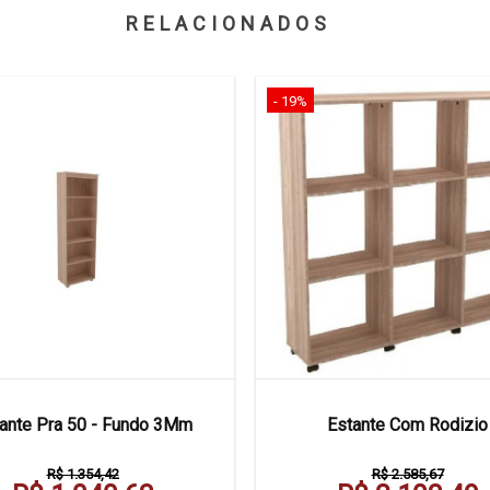
RELACIONADOS
- 19%
ante Pra 50 - Fundo 3Mm
Estante Com Rodizio
R$ 1.354,42
R$ 2.585,67