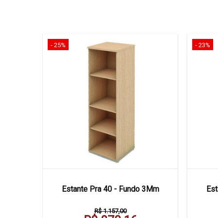
- 25%
- 23%
0 X 50
Estante Pra 40 - Fundo 3Mm
Est
R$ 1.157,00