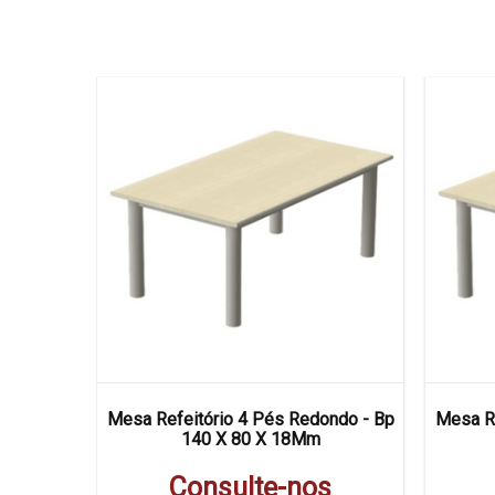
Acoplado
Mesa Refeitório 4 Pés Redondo - Bp
Mesa Re
es Bp
140 X 80 X 18Mm
s
Consulte-nos