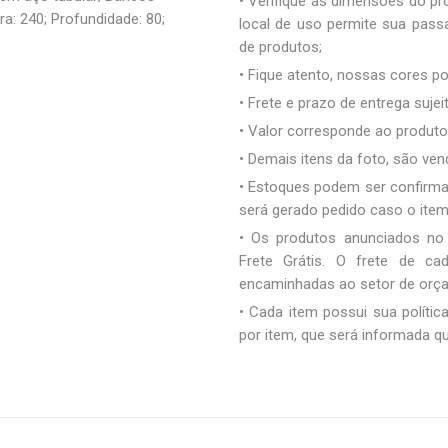
• Verifique as dimensões do pro
ra: 240; Profundidade: 80;
local de uso permite sua pas
de produtos;
• Fique atento, nossas cores 
• Frete e prazo de entrega sujei
• Valor corresponde ao produto 
• Demais itens da foto, são ve
• Estoques podem ser confirm
será gerado pedido caso o ite
• Os produtos anunciados no
Frete Grátis. O frete de c
encaminhadas ao setor de orç
• Cada item possui sua polític
por item, que será informada q