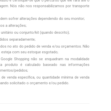
duto e certifique-se que o percurso que ele fará até o
sagem. Nós não nos responsabilizamos por transporte
podem sofrer alterações dependendo do seu monitor;
tos a alterações;
unitário ou conjunto/kit (quando descrito);
ndidos separadamente;
ados no ato do pedido de venda e/ou orçamentos. Não
m esteja com seu estoque esgotado;
 Google Shopping não se enquadram na modalidade
ada produto é calculado baseado nas informações
amentos/pedidos;
a de venda específica, ou quantidade mínima de venda
uando solicitado o orçamento e/ou pedido.