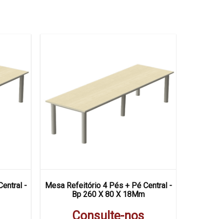
entral -
Mesa Refeitório 4 Pés + Pé Central -
Mesa 
Bp 260 X 80 X 18Mm
Consulte-nos