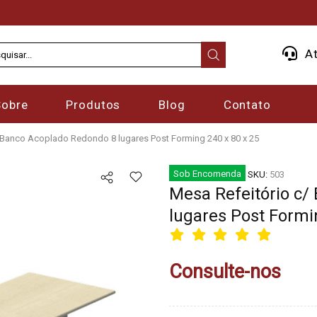
At
Sobre
Produtos
Blog
Contato
 Banco Acoplado Redondo 8 lugares Post Forming 240 x 80 x 25
Sob Encomenda
SKU:
503
Mesa Refeitório c/
lugares Post Formi
Consulte-nos