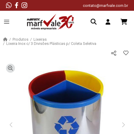
contato@marfvale.com.br
Produtos
Lixeiras
Lixeira Inox c/ 3 Divisões Plásticas p/ Coleta Seletiva