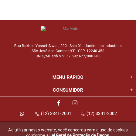
Rua Bakhos Yossef Alwan, 290 - Sala 01 - Jardim das Indústrias
São José dos Campos/SP - CEP: 12240-450
CNPJ/MF sob o nº 57.592.677/0001-83
MENU RÁPIDO
CONSUMIDOR
(12) 3341-2001
(12) 3341-2002
Ao utilizar nosso website, você concorda com o uso de cookies
© Copyright 2026 Marfvale Móveis para Escritório. Todos os direitos 
conforme a
Lei Geral de Proteção de Dados
.
reservados.