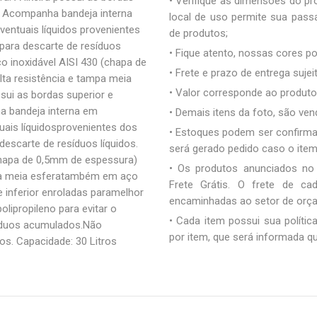
• Verifique as dimensões do pro
o. Acompanha bandeja interna
local de uso permite sua pas
ventuais líquidos provenientes
de produtos;
ara descarte de resíduos
• Fique atento, nossas cores 
ço inoxidável AISI 430 (chapa de
• Frete e prazo de entrega sujei
ta resistência e tampa meia
• Valor corresponde ao produto 
sui as bordas superior e
a bandeja interna em
• Demais itens da foto, são ve
tuais líquidosprovenientes dos
• Estoques podem ser confirm
scarte de resíduos líquidos.
será gerado pedido caso o ite
chapa de 0,5mm de espessura)
• Os produtos anunciados no
mpa meia esferatambém em aço
Frete Grátis. O frete de c
 e inferior enroladas paramelhor
encaminhadas ao setor de orç
lipropileno para evitar o
• Cada item possui sua polític
síduos acumulados.Não
por item, que será informada q
s. Capacidade: 30 Litros