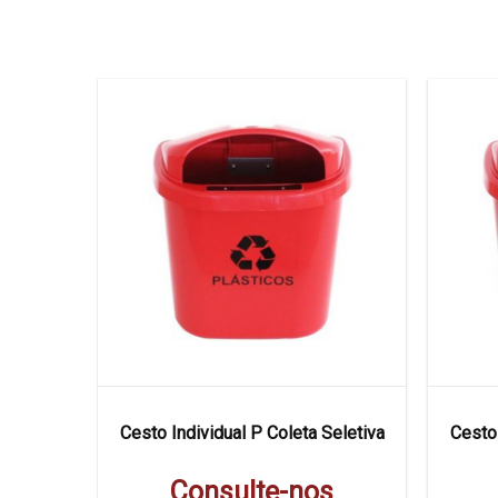
 Seletiva
Cesto Individual P Coleta Seletiva
Cesto 
s
Consulte-nos