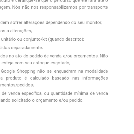
duto e certifique-se que o percurso que ele fará até o
sagem. Nós não nos responsabilizamos por transporte
podem sofrer alterações dependendo do seu monitor;
tos a alterações;
unitário ou conjunto/kit (quando descrito);
ndidos separadamente;
ados no ato do pedido de venda e/ou orçamentos. Não
m esteja com seu estoque esgotado;
 Google Shopping não se enquadram na modalidade
ada produto é calculado baseado nas informações
amentos/pedidos;
a de venda específica, ou quantidade mínima de venda
uando solicitado o orçamento e/ou pedido.