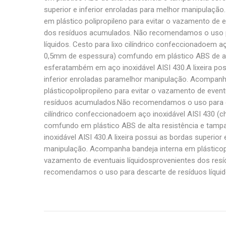
superior e inferior enroladas para melhor manipulaçã
em plástico polipropileno para evitar o vazamento de e
dos resíduos acumulados. Não recomendamos o uso p
líquidos. Cesto para lixo cilíndrico confeccionadoem a
0,5mm de espessura) comfundo em plástico ABS de al
esferatambém em aço inoxidável AISI 430.A lixeira pos
inferior enroladas paramelhor manipulação. Acompanh
plásticopolipropileno para evitar o vazamento de even
resíduos acumulados.Não recomendamos o uso para de
cilíndrico confeccionadoem aço inoxidável AISI 430 (
comfundo em plástico ABS de alta resistência e ta
inoxidável AISI 430.A lixeira possui as bordas superior
manipulação. Acompanha bandeja interna em plásticopo
vazamento de eventuais líquidosprovenientes dos re
recomendamos o uso para descarte de resíduos líquido