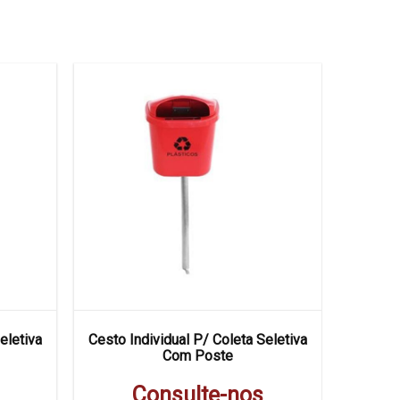
eletiva
Cesto Individual P/ Coleta Seletiva
Conjunto
Com Poste
Consulte-nos