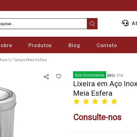
At
Sobre
Produtos
Blog
Contato
ltura C/ Tampa Meia Esfera
Sob Encomenda
SKU:
918
Lixeira em Aço Ino
Meia Esfera
Consulte-nos