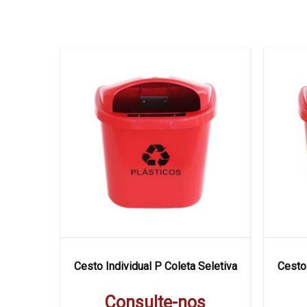
 Seletiva
Cesto Individual P Coleta Seletiva
Cesto 
s
Consulte-nos