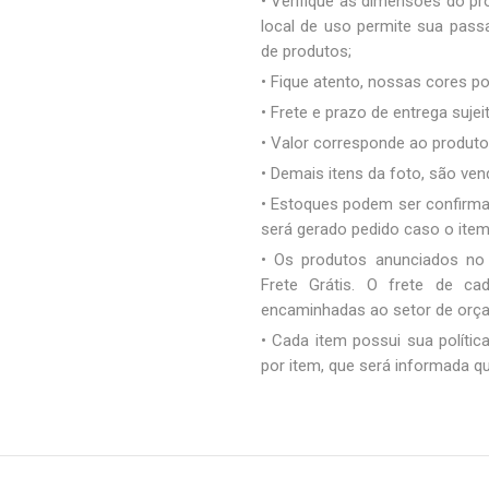
• Verifique as dimensões do pro
local de uso permite sua pas
de produtos;
• Fique atento, nossas cores 
• Frete e prazo de entrega sujei
• Valor corresponde ao produto 
• Demais itens da foto, são ve
• Estoques podem ser confirm
será gerado pedido caso o ite
• Os produtos anunciados no
Frete Grátis. O frete de c
encaminhadas ao setor de orç
• Cada item possui sua polític
por item, que será informada q