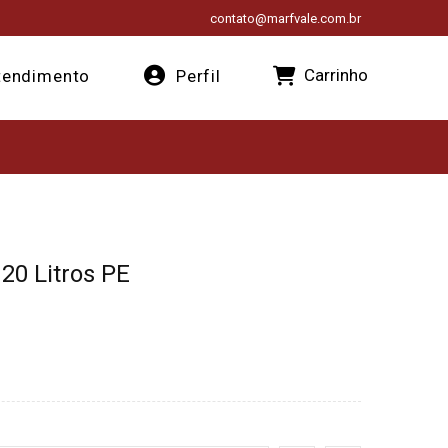
contato@marfvale.com.br
Carrinho
endimento
Perfil
20 Litros PE