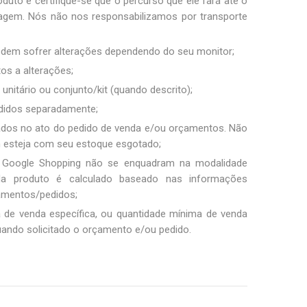
duto e certifique-se que o percurso que ele fará até o
sagem. Nós não nos responsabilizamos por transporte
podem sofrer alterações dependendo do seu monitor;
tos a alterações;
unitário ou conjunto/kit (quando descrito);
ndidos separadamente;
ados no ato do pedido de venda e/ou orçamentos. Não
m esteja com seu estoque esgotado;
 Google Shopping não se enquadram na modalidade
ada produto é calculado baseado nas informações
amentos/pedidos;
a de venda específica, ou quantidade mínima de venda
uando solicitado o orçamento e/ou pedido.