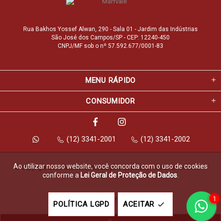
Rua Bakhos Yossef Alwan, 290 - Sala 01 - Jardim das Indústrias
São José dos Campos/SP - CEP: 12240-450
CNPJ/MF sob o nº 57.592.677/0001-83
MENU RÁPIDO
CONSUMIDOR
(12) 3341-2001
(12) 3341-2002
Ao utilizar nosso website, você concorda com o uso de cookies
© Copyright 2026 Marfvale Móveis para Escritório. Todos os direitos 
conforme a
Lei Geral de Proteção de Dados
.
reservados.
1
Feito com
pela
POLÍTICA LGPD
ACEITAR