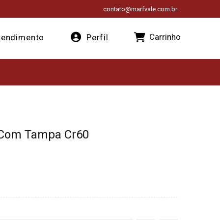
contato@marfvale.com.br
Carrinho
endimento
Perfil
L Com Tampa Cr60