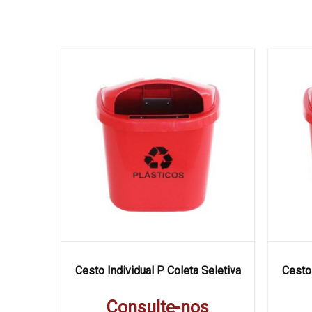
 Seletiva
Cesto Individual P Coleta Seletiva
Cesto 
s
Consulte-nos