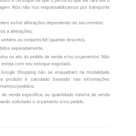
duto e certifique-se que o percurso que ele fará até o
sagem. Nós não nos responsabilizamos por transporte
podem sofrer alterações dependendo do seu monitor;
tos a alterações;
unitário ou conjunto/kit (quando descrito);
ndidos separadamente;
ados no ato do pedido de venda e/ou orçamentos. Não
m esteja com seu estoque esgotado;
 Google Shopping não se enquadram na modalidade
ada produto é calculado baseado nas informações
amentos/pedidos;
a de venda específica, ou quantidade mínima de venda
uando solicitado o orçamento e/ou pedido.