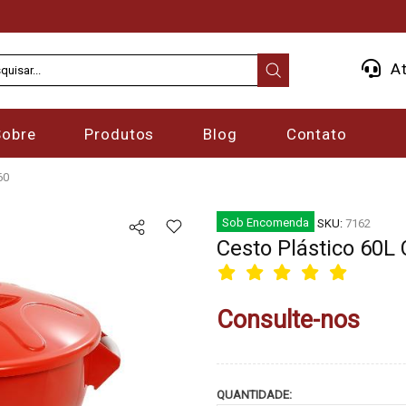
At
Sobre
Produtos
Blog
Contato
60
Sob Encomenda
SKU:
7162
Cesto Plástico 60
Consulte-nos
QUANTIDADE: