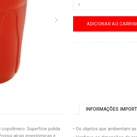
ADICIONAR AO CARRIN
INFORMAÇÕES IMPOR
 copolímero. Superfície polida
• Os objetos que ambientam a
e.Possui alças ergonômicas e