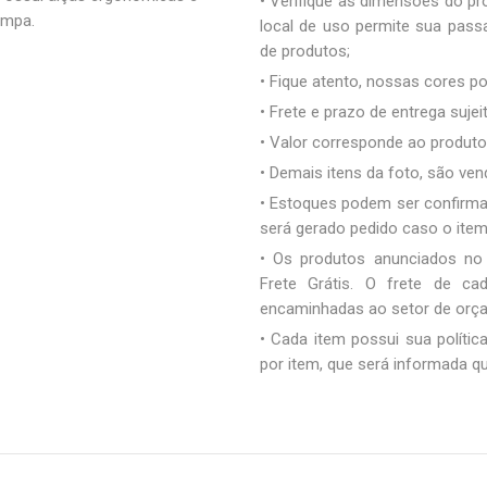
• Verifique as dimensões do pro
ampa.
local de uso permite sua pas
de produtos;
• Fique atento, nossas cores 
• Frete e prazo de entrega sujei
• Valor corresponde ao produto 
• Demais itens da foto, são ve
• Estoques podem ser confirm
será gerado pedido caso o ite
• Os produtos anunciados no
Frete Grátis. O frete de c
encaminhadas ao setor de orç
• Cada item possui sua polític
por item, que será informada q