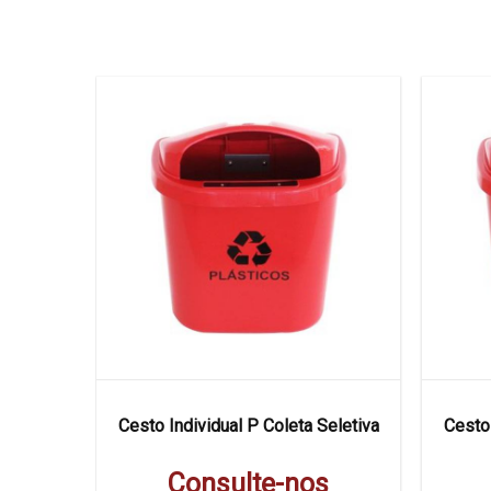
 Seletiva
Cesto Individual P Coleta Seletiva
Cesto 
s
Consulte-nos