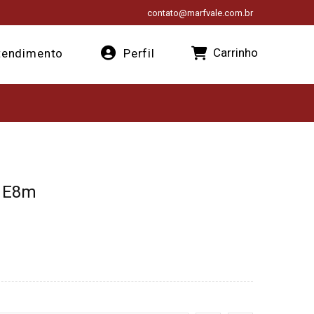
contato@marfvale.com.br
Carrinho
endimento
Perfil
L E8m