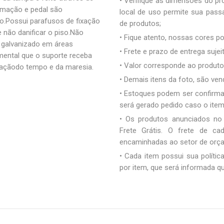
• Verifique as dimensões do pro
armação e pedal são
local de uso permite sua pas
.Possui parafusos de fixação
de produtos;
 não danificar o piso.Não
• Fique atento, nossas cores 
galvanizado em áreas
• Frete e prazo de entrega sujei
amental que o suporte receba
• Valor corresponde ao produto 
 açãodo tempo e da maresia.
• Demais itens da foto, são ve
• Estoques podem ser confirm
será gerado pedido caso o ite
• Os produtos anunciados no
Frete Grátis. O frete de c
encaminhadas ao setor de orç
• Cada item possui sua polític
por item, que será informada q