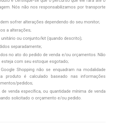
duto e certifique-se que o percurso que ele fará até o
sagem. Nós não nos responsabilizamos por transporte
podem sofrer alterações dependendo do seu monitor;
tos a alterações;
unitário ou conjunto/kit (quando descrito);
ndidos separadamente;
ados no ato do pedido de venda e/ou orçamentos. Não
m esteja com seu estoque esgotado;
 Google Shopping não se enquadram na modalidade
ada produto é calculado baseado nas informações
amentos/pedidos;
a de venda específica, ou quantidade mínima de venda
uando solicitado o orçamento e/ou pedido.