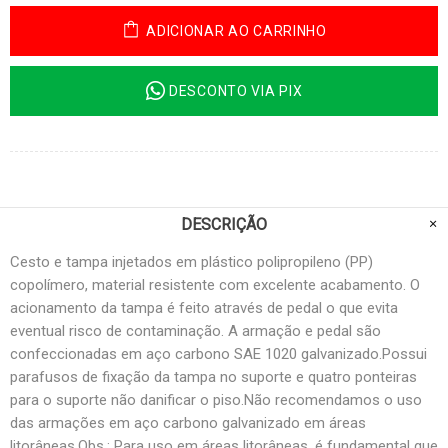
ADICIONAR AO CARRINHO
DESCONTO VIA PIX
DESCRIÇÃO
Cesto e tampa injetados em plástico polipropileno (PP)
copolímero, material resistente com excelente acabamento. O
acionamento da tampa é feito através de pedal o que evita
eventual risco de contaminação. A armação e pedal são
confeccionadas em aço carbono SAE 1020 galvanizado.Possui
parafusos de fixação da tampa no suporte e quatro ponteiras
para o suporte não danificar o piso.Não recomendamos o uso
das armações em aço carbono galvanizado em áreas
litorâneas.Obs.: Para uso em áreas litorâneas, é fundamental que