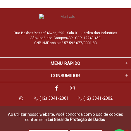
Rua Bakhos Yossef Alwan, 290 - Sala 01 - Jardim das Indústrias
São José dos Campos/SP - CEP: 12240-450
CNPJ/MF sob o nº 57.592.677/0001-83
MENU RÁPIDO
CONSUMIDOR
(12) 3341-2001
(12) 3341-2002
Ao utilizar nosso website, você concorda com o uso de cookies
© Copyright 2026 Marfvale Móveis para Escritório. Todos os direitos 
conforme a
Lei Geral de Proteção de Dados
.
reservados.