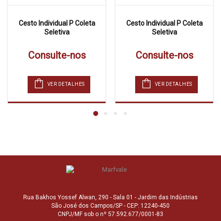
Cesto Individual P Coleta
Cesto Individual P Coleta
Seletiva
Seletiva
Consulte-nos
Consulte-nos
VER DETALHES
VER DETALHES
Rua Bakhos Yossef Alwan, 290 - Sala 01 - Jardim das Indústrias
São José dos Campos/SP - CEP: 12240-450
CNPJ/MF sob o nº 57.592.677/0001-83