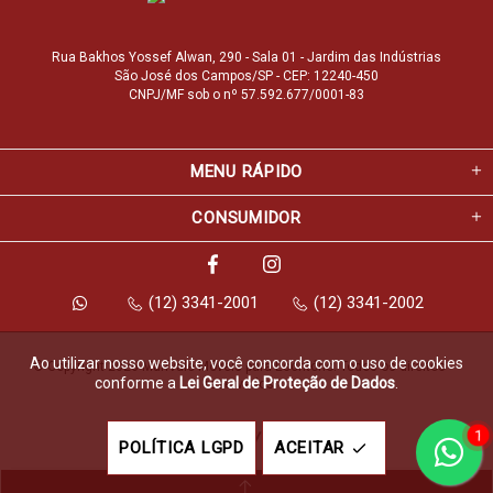
Rua Bakhos Yossef Alwan, 290 - Sala 01 - Jardim das Indústrias
São José dos Campos/SP - CEP: 12240-450
CNPJ/MF sob o nº 57.592.677/0001-83
MENU RÁPIDO
CONSUMIDOR
(12) 3341-2001
(12) 3341-2002
Ao utilizar nosso website, você concorda com o uso de cookies
© Copyright 2026 Marfvale Móveis para Escritório. Todos os direitos 
conforme a
Lei Geral de Proteção de Dados
.
reservados.
1
Feito com
pela
POLÍTICA LGPD
ACEITAR