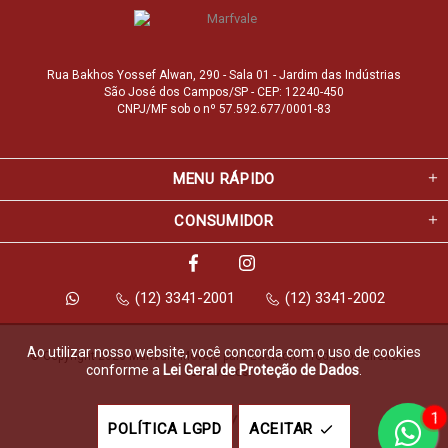
Rua Bakhos Yossef Alwan, 290 - Sala 01 - Jardim das Indústrias
São José dos Campos/SP - CEP: 12240-450
CNPJ/MF sob o nº 57.592.677/0001-83
MENU RÁPIDO
CONSUMIDOR
(12) 3341-2001
(12) 3341-2002
Ao utilizar nosso website, você concorda com o uso de cookies
© Copyright 2026 Marfvale Móveis para Escritório. Todos os direitos 
conforme a
Lei Geral de Proteção de Dados
.
reservados.
1
Feito com
pela
POLÍTICA LGPD
ACEITAR