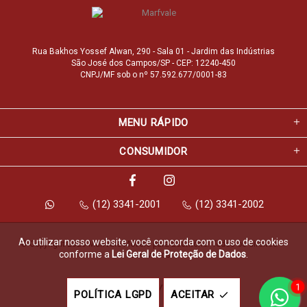
Rua Bakhos Yossef Alwan, 290 - Sala 01 - Jardim das Indústrias
São José dos Campos/SP - CEP: 12240-450
CNPJ/MF sob o nº 57.592.677/0001-83
MENU RÁPIDO
CONSUMIDOR
(12) 3341-2001
(12) 3341-2002
Ao utilizar nosso website, você concorda com o uso de cookies
© Copyright 2026 Marfvale Móveis para Escritório. Todos os direitos 
conforme a
Lei Geral de Proteção de Dados
.
reservados.
1
Feito com
pela
POLÍTICA LGPD
ACEITAR