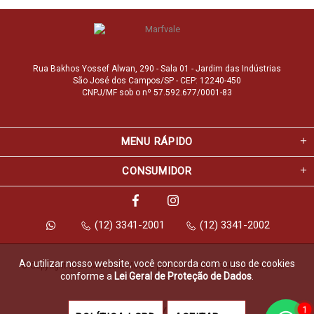
Rua Bakhos Yossef Alwan, 290 - Sala 01 - Jardim das Indústrias
São José dos Campos/SP - CEP: 12240-450
CNPJ/MF sob o nº 57.592.677/0001-83
MENU RÁPIDO
CONSUMIDOR
(12) 3341-2001
(12) 3341-2002
Ao utilizar nosso website, você concorda com o uso de cookies
© Copyright 2026 Marfvale Móveis para Escritório. Todos os direitos 
conforme a
Lei Geral de Proteção de Dados
.
reservados.
1
Feito com
pela