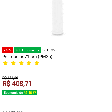
- 10%
Sob Encomenda
SKU:
595
Pé Tubular 71 cm (PM25)
R$ 454,28
R$ 408,71
Economia de
R$ 45,57