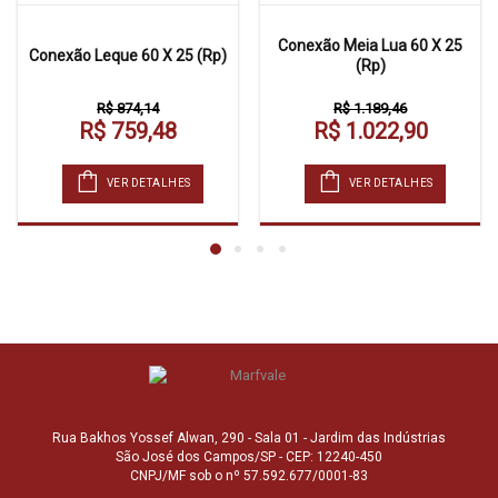
Conexão Meia Lua 60 X 25
Conexão Leque 60 X 25 (Rp)
(Rp)
R$ 874,14
R$ 1.189,46
R$ 759,48
R$ 1.022,90
VER DETALHES
VER DETALHES
Rua Bakhos Yossef Alwan, 290 - Sala 01 - Jardim das Indústrias
São José dos Campos/SP - CEP: 12240-450
CNPJ/MF sob o nº 57.592.677/0001-83