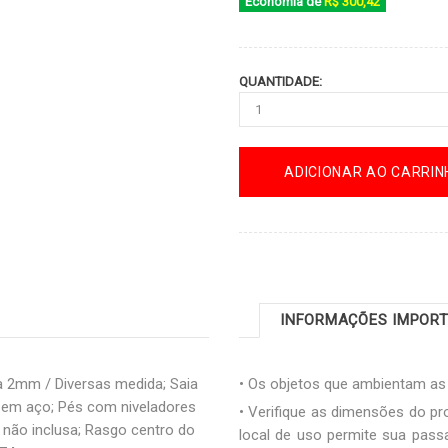
Economia de
R$ 300,42
QUANTIDADE:
ADICIONAR AO CARRIN
INFORMAÇÕES IMPOR
2mm / Diversas medida; Saia
• Os objetos que ambientam a
em aço; Pés com niveladores
• Verifique as dimensões do pro
a não inclusa; Rasgo centro do
local de uso permite sua pas