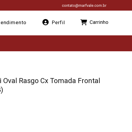
contato@marfvale.com.br
Carrinho
endimento
Perfil
 Oval Rasgo Cx Tomada Frontal
8)