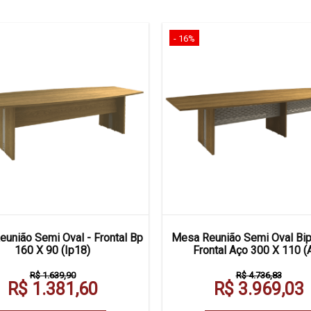
- 16%
união Semi Oval - Frontal Bp
Mesa Reunião Semi Oval Bipa
160 X 90 (Ip18)
Frontal Aço 300 X 110 (A
R$ 1.639,90
R$ 4.736,83
R$ 1.381,60
R$ 3.969,03