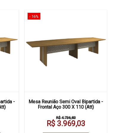
- 16%
- 16%
rtida -
Mesa Reunião Semi Oval Bipartida -
Mesa R
tt)
Frontal Aço 300 X 110 (Att)
Cx Tomad
R$ 4.736,83
R$ 3.969,03