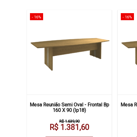
- 16%
- 16%
artida C/
Mesa Reunião Semi Oval - Frontal Bp
Mesa Re
ontal Bp
160 X 90 (Ip18)
R$ 1.639,90
R$ 1.381,60