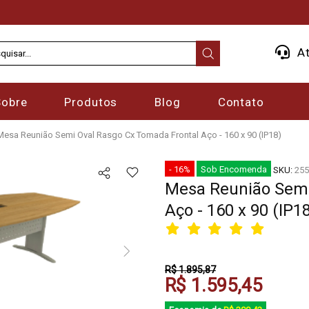
At
Sobre
Produtos
Blog
Contato
Mesa Reunião Semi Oval Rasgo Cx Tomada Frontal Aço - 160 x 90 (IP18)
- 16%
Sob Encomenda
SKU:
255
Mesa Reunião Semi
Aço - 160 x 90 (IP1
R$ 1.895,87
R$ 1.595,45