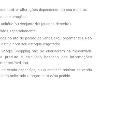
podem sofrer alterações dependendo do seu monitor;
tos a alterações;
unitário ou conjunto/kit (quando descrito);
ndidos separadamente;
ados no ato do pedido de venda e/ou orçamentos. Não
m esteja com seu estoque esgotado;
 Google Shopping não se enquadram na modalidade
ada produto é calculado baseado nas informações
amentos/pedidos;
a de venda específica, ou quantidade mínima de venda
uando solicitado o orçamento e/ou pedido.