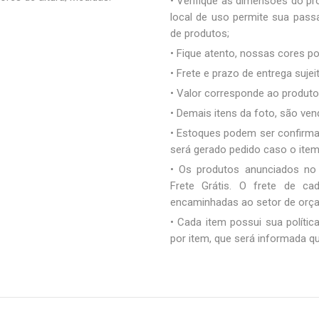
• Verifique as dimensões do pro
local de uso permite sua pas
de produtos;
• Fique atento, nossas cores 
• Frete e prazo de entrega sujei
• Valor corresponde ao produto 
• Demais itens da foto, são ve
• Estoques podem ser confirm
será gerado pedido caso o ite
• Os produtos anunciados no
Frete Grátis. O frete de c
encaminhadas ao setor de orç
• Cada item possui sua polític
por item, que será informada q