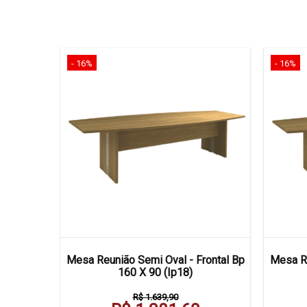
- 16%
- 16%
artida C/
Mesa Reunião Semi Oval - Frontal Bp
Mesa Re
ontal Bp
160 X 90 (Ip18)
R$ 1.639,90