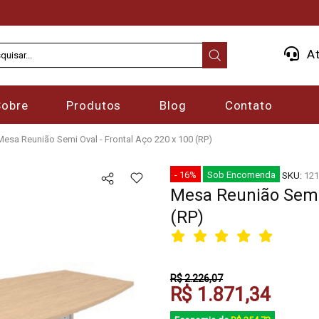
At
Sobre
Produtos
Blog
Contato
Mesa Reunião Semi Oval - Frontal Aço 220 x 100 (RP)
- 16%
Sob Encomenda
SKU:
121
Mesa Reunião Semi 
(RP)
R$ 2.226,07
R$ 1.871,34