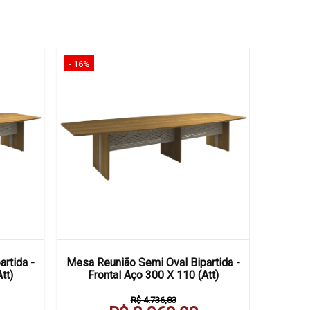
- 16%
- 16%
rtida -
Mesa Reunião Semi Oval Bipartida -
Mesa R
tt)
Frontal Aço 300 X 110 (Att)
Cx Tomad
R$ 4.736,83