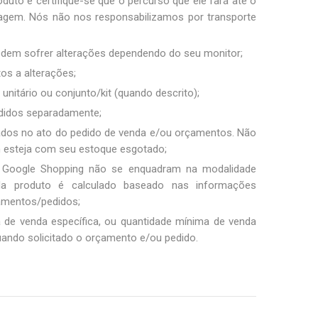
duto e certifique-se que o percurso que ele fará até o
sagem. Nós não nos responsabilizamos por transporte
podem sofrer alterações dependendo do seu monitor;
tos a alterações;
unitário ou conjunto/kit (quando descrito);
ndidos separadamente;
ados no ato do pedido de venda e/ou orçamentos. Não
m esteja com seu estoque esgotado;
 Google Shopping não se enquadram na modalidade
ada produto é calculado baseado nas informações
amentos/pedidos;
a de venda específica, ou quantidade mínima de venda
uando solicitado o orçamento e/ou pedido.