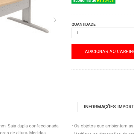
Economia de
R$ 354,73
QUANTIDADE:
ADICIONAR AO CARRIN
INFORMAÇÕES IMPOR
mm; Saia dupla confeccionada
• Os objetos que ambientam a
res de altura; Medidas: