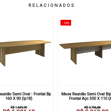
RELACIONADOS
- 16%
união Semi Oval - Frontal Bp
Mesa Reunião Semi Oval Bipa
160 X 90 (Ip18)
Frontal Aço 300 X 110 (A
R$ 1.639,90
R$ 4.736,83