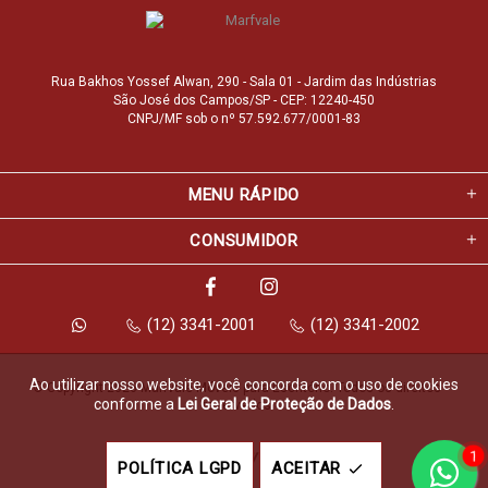
Rua Bakhos Yossef Alwan, 290 - Sala 01 - Jardim das Indústrias
São José dos Campos/SP - CEP: 12240-450
CNPJ/MF sob o nº 57.592.677/0001-83
MENU RÁPIDO
CONSUMIDOR
(12) 3341-2001
(12) 3341-2002
Ao utilizar nosso website, você concorda com o uso de cookies
© Copyright 2026 Marfvale Móveis para Escritório. Todos os direitos 
conforme a
Lei Geral de Proteção de Dados
.
reservados.
1
Feito com
pela
POLÍTICA LGPD
ACEITAR