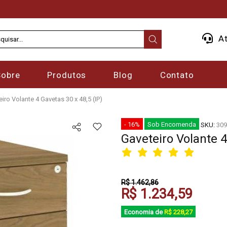
At
Sobre
Produtos
Blog
Contato
iro Volante 4 Gavetas 30 x 48,5 (IP)
- 16%
Sob Encomenda
SKU:
309
Gaveteiro Volante 4
R$ 1.462,86
R$ 1.234,59
Economia de
R$ 228,27