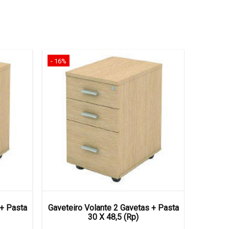
- 16%
- 16%
 + Pasta
Gaveteiro Volante 2 Gavetas + Pasta
Gavete
30 X 48,5 (Rp)