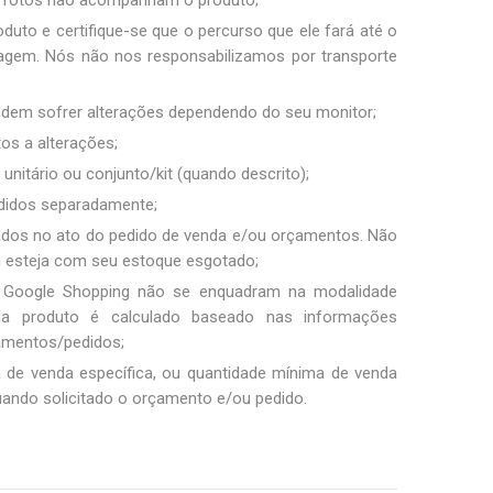
s fotos não acompanham o produto;
duto e certifique-se que o percurso que ele fará até o
sagem. Nós não nos responsabilizamos por transporte
podem sofrer alterações dependendo do seu monitor;
tos a alterações;
unitário ou conjunto/kit (quando descrito);
ndidos separadamente;
ados no ato do pedido de venda e/ou orçamentos. Não
m esteja com seu estoque esgotado;
 Google Shopping não se enquadram na modalidade
ada produto é calculado baseado nas informações
amentos/pedidos;
a de venda específica, ou quantidade mínima de venda
uando solicitado o orçamento e/ou pedido.