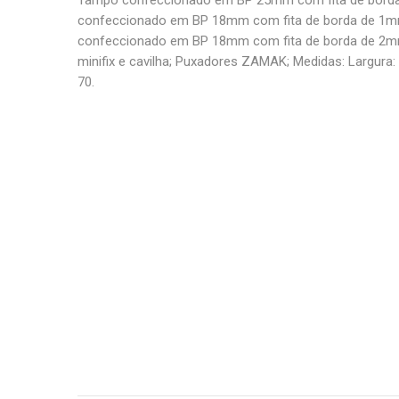
Tampo confeccionado em BP 25mm com fita de bord
confeccionado em BP 18mm com fita de borda de 1m
confeccionado em BP 18mm com fita de borda de 2mm
minifix e cavilha; Puxadores ZAMAK; Medidas: Largura: 
70.