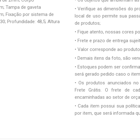
a de 2mm; Corpo
• Os objetos que ambientam a
m; Tampa de gaveta
• Verifique as dimensões do pro
; Fixação por sistema de
local de uso permite sua pas
30; Profundidade: 48,5; Altura
de produtos;
• Fique atento, nossas cores 
• Frete e prazo de entrega sujei
• Valor corresponde ao produto 
• Demais itens da foto, são ve
• Estoques podem ser confirm
será gerado pedido caso o ite
• Os produtos anunciados no
Frete Grátis. O frete de c
encaminhadas ao setor de orç
• Cada item possui sua polític
por item, que será informada q